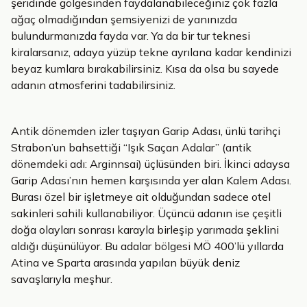
şeridinde gölgesinden faydalanabileceğiniz çok fazla
ağaç olmadığından şemsiyenizi de yanınızda
bulundurmanızda fayda var. Ya da bir tur teknesi
kiralarsanız, adaya yüzüp tekne ayrılana kadar kendinizi
beyaz kumlara bırakabilirsiniz. Kısa da olsa bu sayede
adanın atmosferini tadabilirsiniz.
Antik dönemden izler taşıyan Garip Adası, ünlü tarihçi
Strabon’un bahsettiği “Işık Saçan Adalar” (antik
dönemdeki adı: Arginnsai) üçlüsünden biri. İkinci adaysa
Garip Adası’nın hemen karşısında yer alan Kalem Adası.
Burası özel bir işletmeye ait olduğundan sadece otel
sakinleri sahili kullanabiliyor. Üçüncü adanın ise çeşitli
doğa olayları sonrası karayla birleşip yarımada şeklini
aldığı düşünülüyor. Bu adalar bölgesi MÖ 400’lü yıllarda
Atina ve Sparta arasında yapılan büyük deniz
savaşlarıyla meşhur.