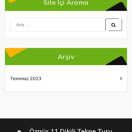
Site İçi Arama
Şunu
ara:
Arşiv
Temmuz 2023
Özgür 11 Dikili Tekne Turu