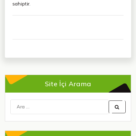
sahiptir.
Site İçi Arama
Şunu
ara: